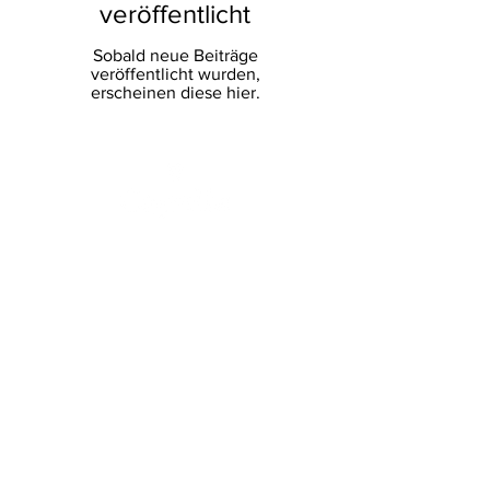
veröffentlicht
Sobald neue Beiträge
veröffentlicht wurden,
erscheinen diese hier.
CAPELLA FRÜCHTE SL
MERCABARNA Pav. bis
1038-1040
08040 Barcelona
Telefon:
(34) 933 355 290
Fax:
(34) 932 630 645
​
E-Mail:
capella@capellafruits.com