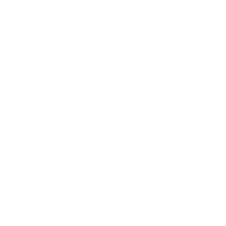
Situata in
Mercabarna, il più
importante centro logistico del sud
Europa, serviamo distributori, negozi,
supermercati e
centri d'acquisto in
tutto il continente europeo.
Per saperne di più