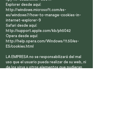
Explorer desde aquí:
http://windows.microsoft.com/es-
es/windows7/how-to-manage-cookies-in-
internet-explorer-9
Safari desde aquí:
http://support.apple.com/kb/ph5042
Opera desde aquí:
http://help.opera.com/Windows/11.50/es-
ES/cookies.html
LA EMPRESA no se responsabilizará del mal
uso que el usuario pueda realizar de su web, ni
de los virus u otros elementos que pudieran
existir y causar daños en los sistemas
informáticos , en los documentos electrónicos
o en los ficheros de los usuarios de su web o
de la web de terceros.