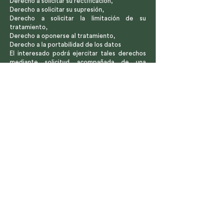
Derecho a solicitar su rectificación,
Derecho a solicitar su supresión,
Derecho a solicitar la limitación de su
tratamiento,
Derecho a oponerse al tratamiento,
Derecho a la portabilidad de los datos
El interesado podrá ejercitar tales derechos
mediante solicitud acompañada de una
fotocopia de su D.N.I, y en la que especificará
cuál de éstos solicita sea satisfecho, remitida
a Capella Fruits S.L, indicando claramente en
el sobre Referencia RGPD, o a
capella@capellafruits.com.
PROCEDENCIA (SÓLO SI LOS DATOS NO
PROCEDEN DEL INTERESADO)
Capella Fruits S.L ha adoptado en su sistema
de información las medidas técnicas y
organizativas legalmente requeridas, a fin de
garantizar la seguridad y confidencialidad de
los datos almacenados, evitando así, en la
medida de lo posible, su alteración, pérdida,
tratamiento o acceso no autorizado.
MEDIDAS DE SEGURIDAD